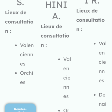
I R.
S.
HINI
Lieux de
Lieux de
A.
consultatio
consultatio
Lieux de
n :
n :
consultatio
Val
n :
Valen
en
cienn
Val
cie
es
en
nn
Orchi
cie
es
es
nn
De
es
nai
Rendez-
Or